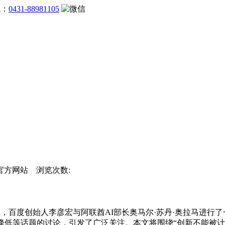
线：
0431-88981105
阳集团官方网站 浏览次数:
t 2025峰会上，百度创始人李彦宏与阿联酋AI部长奥马尔·苏丹·奥
降低等话题的讨论，引发了广泛关注。本文将围绕“创新不能被