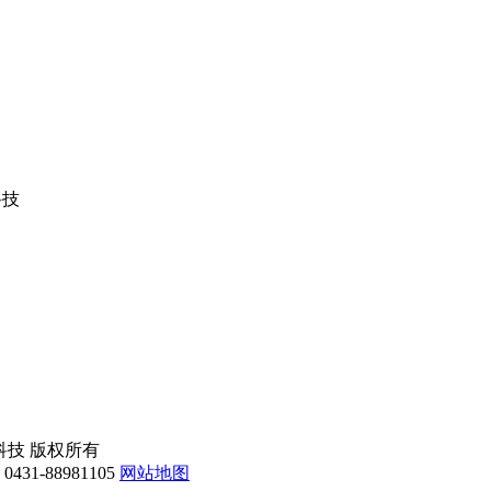
科技
方网站科技 版权所有
-88981105
网站地图