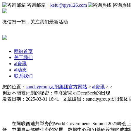
咨询邮箱：
kefu@qiye126.com
咨询热
微信扫一扫，关注我们最新活动
网站首页
关于我们
ai资讯
ai动态
联系我们
您的位置：
suncitygroup太阳集团官方网站
>
ai资讯
> >
创新不能被计划的秘密：李彦宏揭示DeepSeek的出现
发表日期：2025-03-01 16:41 文章编辑：suncitygroup太
在阿联酋迪拜举办的World Governments Summi
低、中国自动驾驶生态的发展、数据中心和AI基础设施的成本