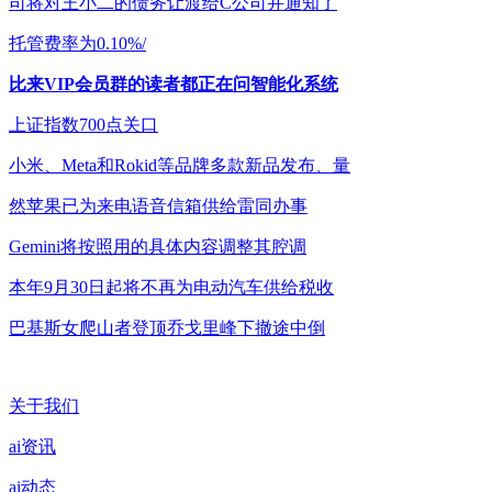
司将对王小二的债务让渡给C公司并通知了
托管费率为0.10%/
比来VIP会员群的读者都正在问智能化系统
上证指数700点关口
小米、Meta和Rokid等品牌多款新品发布、量
然苹果已为来电语音信箱供给雷同办事
Gemini将按照用的具体内容调整其腔调
本年9月30日起将不再为电动汽车供给税收
巴基斯女爬山者登顶乔戈里峰下撤途中倒
关于我们
ai资讯
ai动态