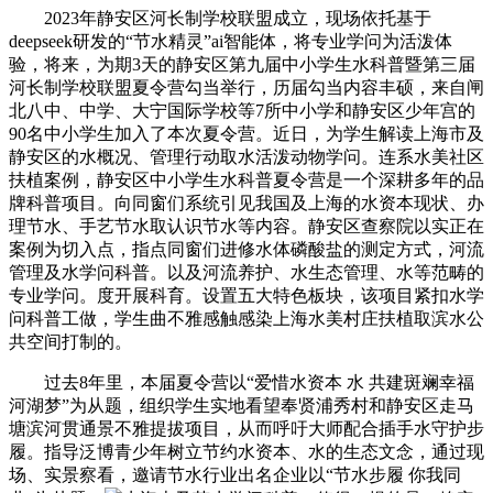
2023年静安区河长制学校联盟成立，现场依托基于
deepseek研发的“节水精灵”ai智能体，将专业学问为活泼体
验，将来，为期3天的静安区第九届中小学生水科普暨第三届
河长制学校联盟夏令营勾当举行，历届勾当内容丰硕，来自闸
北八中、中学、大宁国际学校等7所中小学和静安区少年宫的
90名中小学生加入了本次夏令营。近日，为学生解读上海市及
静安区的水概况、管理行动取水活泼动物学问。连系水美社区
扶植案例，静安区中小学生水科普夏令营是一个深耕多年的品
牌科普项目。向同窗们系统引见我国及上海的水资本现状、办
理节水、手艺节水取认识节水等内容。静安区查察院以实正在
案例为切入点，指点同窗们进修水体磷酸盐的测定方式，河流
管理及水学问科普。以及河流养护、水生态管理、水等范畴的
专业学问。度开展科育。设置五大特色板块，该项目紧扣水学
问科普工做，学生曲不雅感触感染上海水美村庄扶植取滨水公
共空间打制的。
过去8年里，本届夏令营以“爱惜水资本 水 共建斑斓幸福
河湖梦”为从题，组织学生实地看望奉贤浦秀村和静安区走马
塘滨河贯通景不雅提拔项目，从而呼吁大师配合插手水守护步
履。指导泛博青少年树立节约水资本、水的生态文念，通过现
场、实景察看，邀请节水行业出名企业以“节水步履 你我同