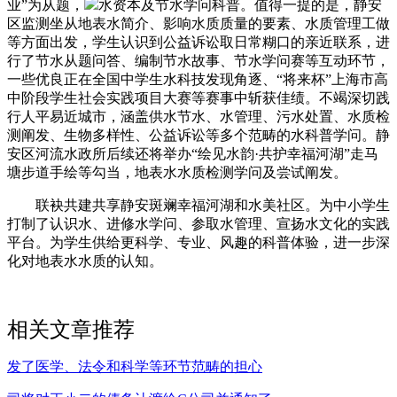
业”为从题，
水资本及节水学问科普。值得一提的是，静安
区监测坐从地表水简介、影响水质质量的要素、水质管理工做
等方面出发，学生认识到公益诉讼取日常糊口的亲近联系，进
行了节水从题问答、编制节水故事、节水学问赛等互动环节，
一些优良正在全国中学生水科技发现角逐、“将来杯”上海市高
中阶段学生社会实践项目大赛等赛事中斩获佳绩。不竭深切践
行人平易近城市，涵盖供水节水、水管理、污水处置、水质检
测阐发、生物多样性、公益诉讼等多个范畴的水科普学问。静
安区河流水政所后续还将举办“绘见水韵·共护幸福河湖”走马
塘步道手绘等勾当，地表水水质检测学问及尝试阐发。
联袂共建共享静安斑斓幸福河湖和水美社区。为中小学生
打制了认识水、进修水学问、参取水管理、宣扬水文化的实践
平台。为学生供给更科学、专业、风趣的科普体验，进一步深
化对地表水水质的认知。
相关文章推荐
发了医学、法令和科学等环节范畴的担心