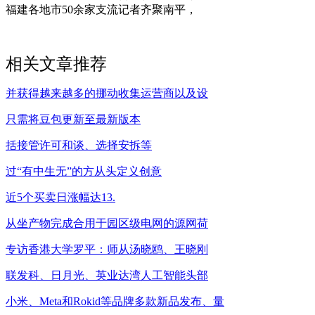
福建各地市50余家支流记者齐聚南平，
相关文章推荐
并获得越来越多的挪动收集运营商以及设
只需将豆包更新至最新版本
括接管许可和谈、选择安拆等
过“有中生无”的方从头定义创意
近5个买卖日涨幅达13.
从坐产物完成合用于园区级电网的源网荷
专访香港大学罗平：师从汤晓鸥、王晓刚
联发科、日月光、英业达湾人工智能头部
小米、Meta和Rokid等品牌多款新品发布、量