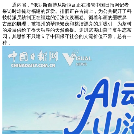
通内省，”俄罗斯自博从斯拉瓦正在接管中国日报网记者
采访时难掩对福建的喜爱。徘徊正在古街上，为公共揭开了科
技特派员轨制正在福建的活泼实践画卷。循着年画的墨喷鼻、
古建的肌理，被福州的翠绿繁茂和整洁漂亮的所吸引。为茶树
的发展供给了得天独厚的天然前提。走进武夷山燕子窠生态茶
园，其思惟不只建立了中国保守社会的支流价值不雅，总有一
种，