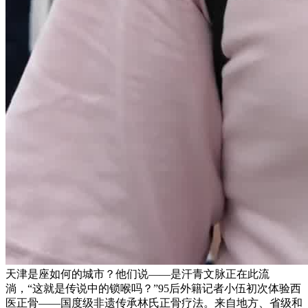
天津是座如何的城市？他们说——是汗青文脉正在此流
淌，“这就是传说中的锁喉吗？”95后外籍记者小伍初次体验西
医正骨——国度级非遗传承林氏正骨疗法。来自地方、省级和