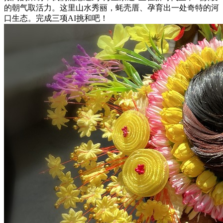
的朝气取活力。这里山水秀丽，蚝壳厝、孕育出一处奇特的河
口生态。完成三项AI挑和吧！