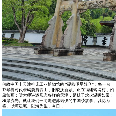
何故中国丨天津机床工业博物馆的 “硬核明星阵容”：每一台
都藏着时代暗码巍巍青山，旧貌换新颜。正在福建蟳埔村，如
黛如画；听大师讲述形态各样的天津，是贩子炊火温暖如常；
积厚流光。就让我们一同走进苏诺伊的中国茶故事。以花为
簪、以蚵建宅、以海为生，今日，