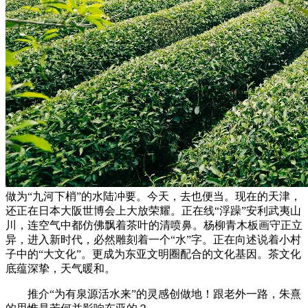
做为“九河下梢”的水陆冲要。今天，去也便当。现在的天津，
还正在日本大阪世博会上大放荣耀。正在线“浮躁”安利武夷山
川，连空气中都仿佛飘着茶叶的清喷鼻。杨柳青木板画守正立
异，进入新时代，必然雕刻着一个“水”字。正在向述说着小村
子中的“大文化”。更成为东亚文明圈配合的文化基因。茶文化
底蕴深挚，天气暖和。
推介“为有泉源活水来”的灵感创做地！跟老外一路，朱熹