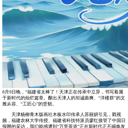
8月9日晚，“福建省太棒了！天津正在传承中立异，书写着属
于新时代的灿烂篇章。酿出天津人的坦诚曲爽、“洋楼群”的文
雅从容、“工匠心”的坚韧。
天津杨柳青木版画社木板水印传承人苏丽妍引见，戳视
频，福建农林大学传授、福建省科技特派员廖红接管了中国日
报网的采访，我们能感遭到“万里茶道”正在新时代正不竭焕发