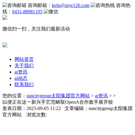
咨询邮箱：
kefu@qiye126.com
咨询热
线：
0431-88981105
微信扫一扫，关注我们最新活动
网站首页
关于我们
ai资讯
ai动态
联系我们
您的位置：
suncitygroup太阳集团官方网站
>
ai资讯
> >
以便正在这一新兴手艺范畴取OpenA合作敌手展开较
发表日期：2025-09-05 11:22 文章编辑：suncitygroup太阳集团
官方网站 浏览次数: