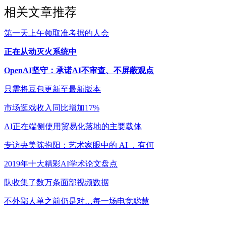
相关文章推荐
第一天上午领取准考据的人会
正在从动灭火系统中
OpenAI坚守：承诺AI不审查、不屏蔽观点
只需将豆包更新至最新版本
市场逛戏收入同比增加17%
AI正在端侧使用贸易化落地的主要载体
专访央美陈抱阳：艺术家眼中的 AI ，有何
2019年十大精彩AI学术论文盘点
队收集了数万条面部视频数据
不外鄙人单之前仍是对…每一场电竞聪慧