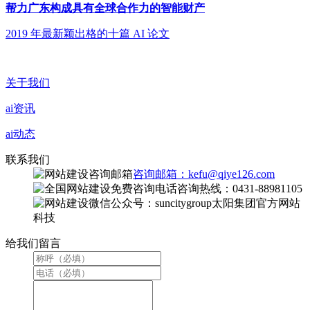
帮力广东构成具有全球合作力的智能财产
2019 年最新颖出格的十篇 AI 论文
关于我们
ai资讯
ai动态
联系我们
咨询邮箱：kefu@qiye126.com
咨询热线：0431-88981105
微信公众号：suncitygroup太阳集团官方网站
科技
给我们留言