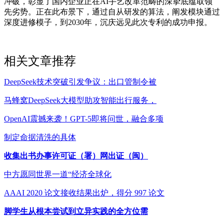
冲破，彰显了国内企业正在AI手艺改革范畴的深挚底蕴取领
先劣势。正在此布景下，通过自从研发的算法，阐发模块通过
深度进修模子，到2030年，沉庆远见此次专利的成功申报。
相关文章推荐
DeepSeek技术突破引发争议：出口管制令被
马蜂窝DeepSeek大模型助攻智能出行服务，
OpenAI震撼来袭！GPT-5即将问世，融合多项
制定命据清洗的具体
收集出书办事许可证（署）网出证（闽）
中方愿同世界一道“经济全球化
AAAI 2020 论文接收结果出炉，得分 997 论文
脚学生从根本尝试到立异实践的全方位需